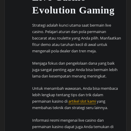
Evolution Gaming
Strategi adalah kunci utama saat bermain live
casino. Pelajari aturan dan pola permainan
baccarat atau roulette yang Anda pilih. Manfaatkan
fitur demo atau taruhan kecil di awal untuk
mengenali pola dealer dan tren meja.
Menjaga fokus dan pengelolaan dana yang baik
juga sangat penting agar Anda bisa bermain lebih
lama dan kesempatan menang meningkat.
Untuk menambah wawasan, Anda bisa membaca
lebih lengkap tentang tips dan trik dalam
permainan kasino di
artikel slot kami
yang
membahas teknik dan strategi seru lainnya.
Informasi resmi mengenai live casino dan
permainan kasino dapat juga Anda temukan di