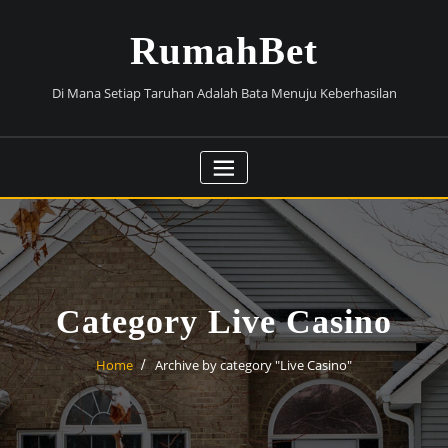
Skip
to
RumahBet
content
Di Mana Setiap Taruhan Adalah Bata Menuju Keberhasilan
Category Live Casino
Home
Archive by category "Live Casino"