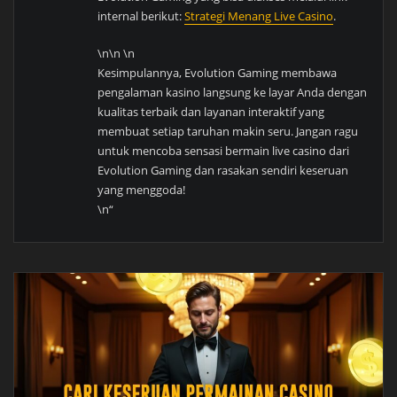
internal berikut:
Strategi Menang Live Casino
.
\n\n \n
Kesimpulannya, Evolution Gaming membawa
pengalaman kasino langsung ke layar Anda dengan
kualitas terbaik dan layanan interaktif yang
membuat setiap taruhan makin seru. Jangan ragu
untuk mencoba sensasi bermain live casino dari
Evolution Gaming dan rasakan sendiri keseruan
yang menggoda!
\n
“