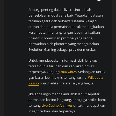
Strategi penting dalam live casino adalah
pengelolaan modal yang baik. Tetapkan batasan
taruhan agar tidak terbawa suasana. Pelajari
aturan dan pola permainan untuk meningkatkan
kesempatan menang. Jangan lupa manfaatkan
fitur-fitur bonus dan promosi yang sering
ditawarkan oleh platform yang menggunakan
Evolution Gaming sebagai provider mereka.
Untuk mendapatkan informasi lebih lengkap
terkait dunia taruhan dan kebijakan privasi
terpercaya, kunjungi
maxwin25
. Sedangkan untuk
gambaran lebih teknis tentang kasino,
Wikipedia
Kasino
bisa dijadikan referensi yang bagus.
Jika Anda ingin mendalami lebih lanjut seputar
permainan kasino langsung, baca juga artikel kami
tentang
Live Casino Archives
untuk mendapatkan
insight terbaru dan terpercaya.