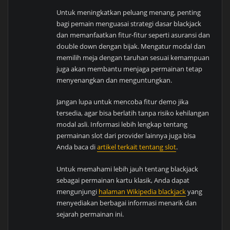
Untuk meningkatkan peluang menang, penting
bagi pemain menguasai strategi dasar blackjack
dan memanfaatkan fitur-fitur seperti asuransi dan
double down dengan bijak. Mengatur modal dan
memilih meja dengan taruhan sesuai kemampuan
juga akan membantu menjaga permainan tetap
menyenangkan dan menguntungkan.
Jangan lupa untuk mencoba fitur demo jika
tersedia, agar bisa berlatih tanpa risiko kehilangan
modal asli. Informasi lebih lengkap tentang
permainan slot dari provider lainnya juga bisa
Anda baca di
artikel terkait tentang slot
.
Untuk memahami lebih jauh tentang blackjack
sebagai permainan kartu klasik, Anda dapat
mengunjungi
halaman Wikipedia blackjack
yang
menyediakan berbagai informasi menarik dan
sejarah permainan ini.