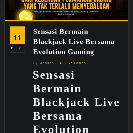
Sensasi Bermain
11
Blackjack Live Bersama
DEC
Evolution Gaming
By
Adminn1
Live Casino
Sensasi
Bermain
Blackjack Live
Bersama
Evolution