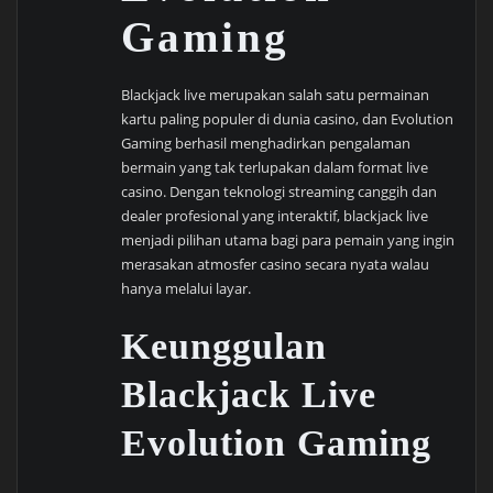
Gaming
Blackjack live merupakan salah satu permainan
kartu paling populer di dunia casino, dan Evolution
Gaming berhasil menghadirkan pengalaman
bermain yang tak terlupakan dalam format live
casino. Dengan teknologi streaming canggih dan
dealer profesional yang interaktif, blackjack live
menjadi pilihan utama bagi para pemain yang ingin
merasakan atmosfer casino secara nyata walau
hanya melalui layar.
Keunggulan
Blackjack Live
Evolution Gaming