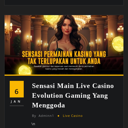
Sensasi Main Live Casino
6
Evolution Gaming Yang
JAN
Menggoda
By
Adminn1
Live Casino
\n