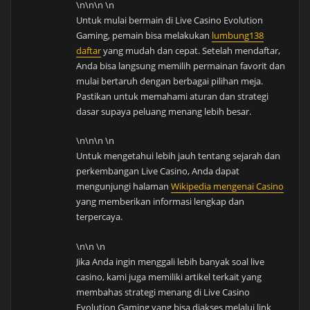
\n
\n\n \n
Untuk mulai bermain di Live Casino Evolution
Gaming, pemain bisa melakukan
lumbung138
daftar
yang mudah dan cepat. Setelah mendaftar,
Anda bisa langsung memilih permainan favorit dan
mulai bertaruh dengan berbagai pilihan meja.
Pastikan untuk memahami aturan dan strategi
dasar supaya peluang menang lebih besar.
\n
\n\n \n
Untuk mengetahui lebih jauh tentang sejarah dan
perkembangan Live Casino, Anda dapat
mengunjungi halaman
Wikipedia mengenai Casino
yang memberikan informasi lengkap dan
terpercaya.
\n\n \n
Jika Anda ingin menggali lebih banyak soal live
casino, kami juga memiliki artikel terkait yang
membahas strategi menang di Live Casino
Evolution Gaming yang bisa diakses melalui link