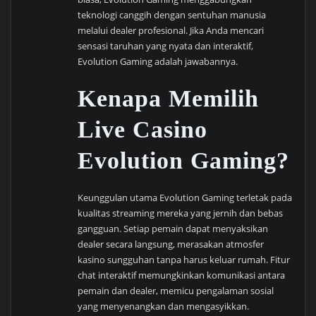
teknologi canggih dengan sentuhan manusia
melalui dealer profesional. Jika Anda mencari
sensasi taruhan yang nyata dan interaktif,
Evolution Gaming adalah jawabannya.
Kenapa Memilih
Live Casino
Evolution Gaming?
Keunggulan utama Evolution Gaming terletak pada
kualitas streaming mereka yang jernih dan bebas
gangguan. Setiap pemain dapat menyaksikan
dealer secara langsung, merasakan atmosfer
kasino sungguhan tanpa harus keluar rumah. Fitur
chat interaktif memungkinkan komunikasi antara
pemain dan dealer, memicu pengalaman sosial
yang menyenangkan dan mengasyikkan.