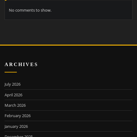
No comments to show.
ARCHIVES
July 2026
April 2026
March 2026
February 2026
January 2026
December 2025