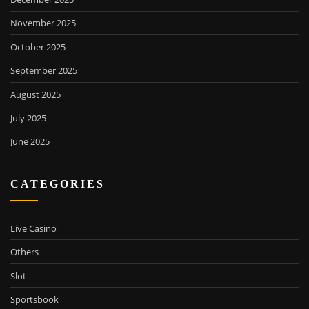
November 2025
October 2025
September 2025
August 2025
July 2025
June 2025
CATEGORIES
Live Casino
Others
Slot
Sportsbook