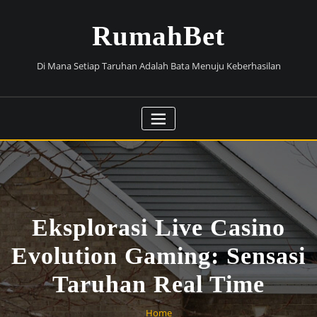
Skip
to
RumahBet
content
Di Mana Setiap Taruhan Adalah Bata Menuju Keberhasilan
Eksplorasi Live Casino
Evolution Gaming: Sensasi
Taruhan Real Time
Home