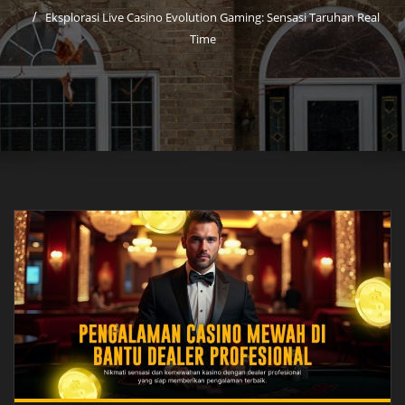
Eksplorasi Live Casino Evolution Gaming: Sensasi Taruhan Real
Time