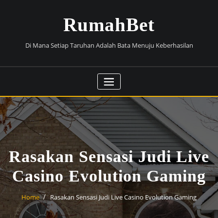
Skip
to
RumahBet
content
Di Mana Setiap Taruhan Adalah Bata Menuju Keberhasilan
Rasakan Sensasi Judi Live
Casino Evolution Gaming
Home
Rasakan Sensasi Judi Live Casino Evolution Gaming