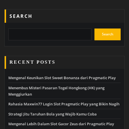
SEARCH
Search
RECENT POSTS
Mengenal Keunikan Slot Sweet Bonanza dari Pragmatic Play
Menembus Misteri Pasaran Togel Hongkong (HK) yang
Menggiurkan
Rahasia Maxwin77 Login Slot Pragmatic Play yang Bikin Nagih
Strategi Jitu Taruhan Bola yang Wajib Kamu Coba
Mengenal Lebih Dalam Slot Gacor Zeus dari Pragmatic Play