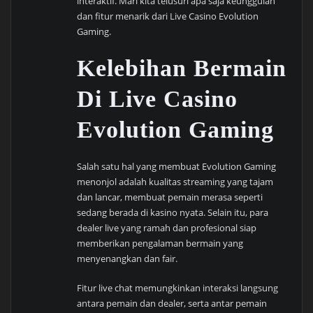
interaktif. Mari kita telusuri apa saja keunggulan
dan fitur menarik dari Live Casino Evolution
Gaming.
Kelebihan Bermain
Di Live Casino
Evolution Gaming
Salah satu hal yang membuat Evolution Gaming
menonjol adalah kualitas streaming yang tajam
dan lancar, membuat pemain merasa seperti
sedang berada di kasino nyata. Selain itu, para
dealer live yang ramah dan profesional siap
memberikan pengalaman bermain yang
menyenangkan dan fair.
Fitur live chat memungkinkan interaksi langsung
antara pemain dan dealer, serta antar pemain