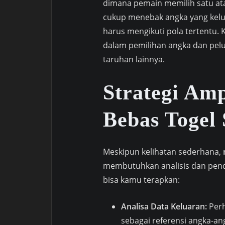
dimana pemain memilih satu ata
cukup menebak angka yang kelua
harus mengikuti pola tertentu.
dalam pemilihan angka dan pelu
taruhan lainnya.
Strategi Am
Bebas Togel
Meskipun kelihatan sederhana,
membutuhkan analisis dan pende
bisa kamu terapkan:
Analisa Data Keluaran:
Perh
sebagai referensi angka-an