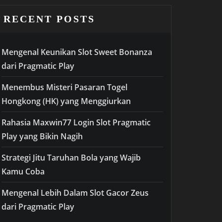
RECENT POSTS
Mengenal Keunikan Slot Sweet Bonanza
dari Pragmatic Play
Menembus Misteri Pasaran Togel
Hongkong (HK) yang Menggiurkan
Rahasia Maxwin77 Login Slot Pragmatic
Play yang Bikin Nagih
Strategi Jitu Taruhan Bola yang Wajib
Kamu Coba
Mengenal Lebih Dalam Slot Gacor Zeus
dari Pragmatic Play