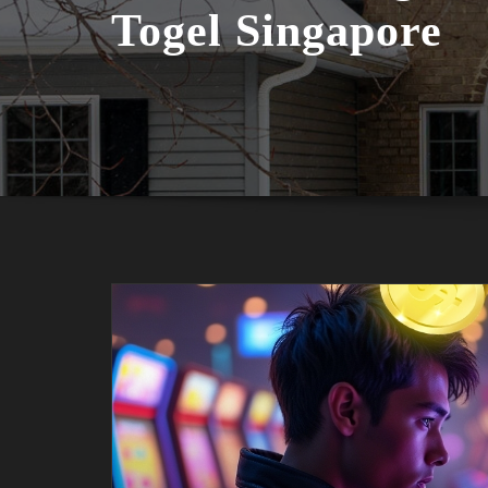
Togel Singapore