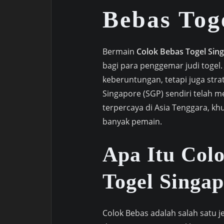
Bebas Tog
Bermain
Colok Bebas Togel Sin
bagi para penggemar judi togel
keberuntungan, tetapi juga stra
Singapore (SGP) sendiri telah m
terpercaya di Asia Tenggara, kh
banyak pemain.
Apa Itu Col
Togel Singa
Colok Bebas adalah salah satu 