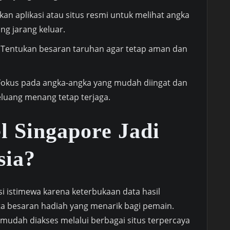
an aplikasi atau situs resmi untuk melihat angka
ang jarang keluar.
Tentukan besaran taruhan agar tetap aman dan
okus pada angka-angka yang mudah diingat dan
peluang menang tetap terjaga.
l Singapore Jadi
sia?
i istimewa karena keterbukaan data hasil
rta besaran hadiah yang menarik bagi pemain.
n mudah diakses melalui berbagai situs terpercaya