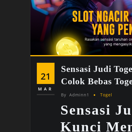
Sensasi Judi To
21
Colok Bebas Toge
MAR
By
Adminn1
Togel
Sensasi J
Kunci Me