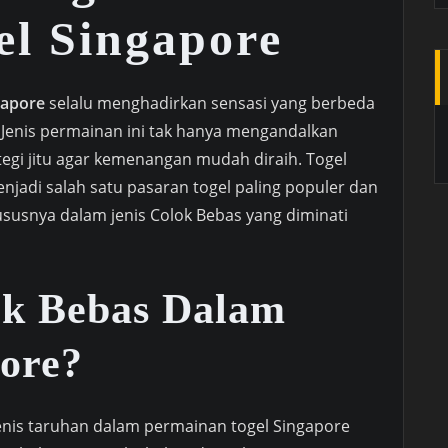
el Singapore
gapore
selalu menghadirkan sensasi yang berbeda
. Jenis permainan ini tak hanya mengandalkan
tegi jitu agar kemenangan mudah diraih. Togel
enjadi salah satu pasaran togel paling populer dan
ususnya dalam jenis Colok Bebas yang diminati
ok Bebas Dalam
pore?
jenis taruhan dalam permainan togel Singapore