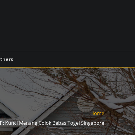
thers
Home
GP: Kunci Menang Colok Bebas Togel Singapore