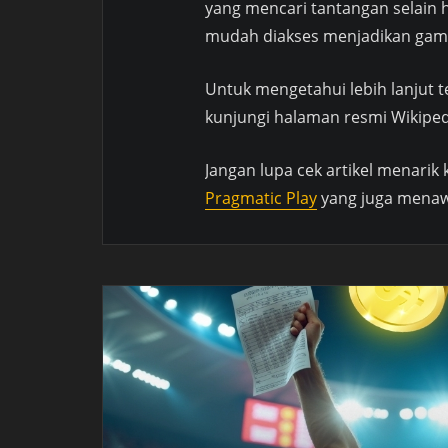
yang mencari tantangan selain h
mudah diakses menjadikan game 
Untuk mengetahui lebih lanjut
kunjungi halaman resmi Wikiped
Jangan lupa cek artikel menari
Pragmatic Play
yang juga menawa