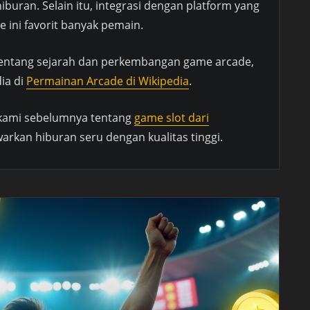
iburan. Selain itu, integrasi dengan platform yang
ini favorit banyak pemain.
 tentang sejarah dan perkembangan game arcade,
ia di
Permainan Arcade di Wikipedia
.
k kami sebelumnya tentang
game slot dari
rkan hiburan seru dengan kualitas tinggi.