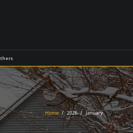
thers
Home
2026
January