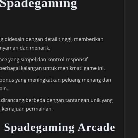
 Spadegaming
ng didesain dengan detail tinggi, memberikan
nyaman dan menarik.
ace yang simpel dan kontrol responsif
erbagai kalangan untuk menikmati game ini.
 bonus yang meningkatkan peluang menang dan
in.
l dirancang berbeda dengan tantangan unik yang
g kemajuan permainan.
 Spadegaming Arcade