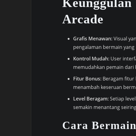
Keunggulan
Arcade
Grafis Menawan:
Visual ya
pengalaman bermain yang 
Kontrol Mudah:
User interf
memudahkan pemain dari b
Fitur Bonus:
Beragam fitur
menambah keseruan berma
Level Beragam:
Setiap leve
semakin menantang seirin
Cara Bermain