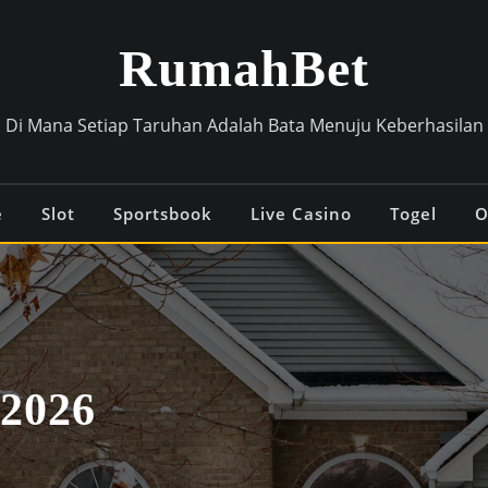
RumahBet
Di Mana Setiap Taruhan Adalah Bata Menuju Keberhasilan
e
Slot
Sportsbook
Live Casino
Togel
O
 2026