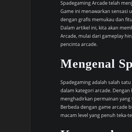
Spadegaming Arcade telah menj
Game ini menawarkan sensasi u
dengan grafis memukau dan fit
Dalam artikel ini, kita akan 
Arcade, mulai dari gameplay hi
pencinta arcade.
Mengenal S
Spadegaming adalah salah satu 
dalam kategori arcade. Dengan
menghadirkan permainan yang t
Berbeda dengan game arcade b
macam level yang penuh teka-tek