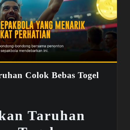
uhan Colok Bebas Togel
kan Taruhan