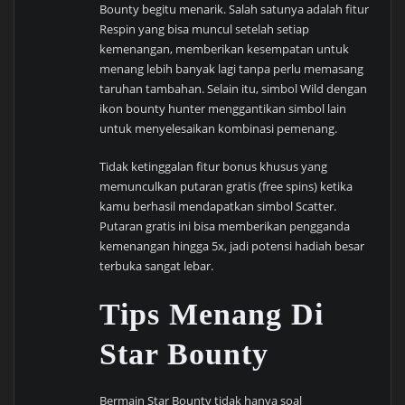
Bounty begitu menarik. Salah satunya adalah fitur
Respin yang bisa muncul setelah setiap
kemenangan, memberikan kesempatan untuk
menang lebih banyak lagi tanpa perlu memasang
taruhan tambahan. Selain itu, simbol Wild dengan
ikon bounty hunter menggantikan simbol lain
untuk menyelesaikan kombinasi pemenang.
Tidak ketinggalan fitur bonus khusus yang
memunculkan putaran gratis (free spins) ketika
kamu berhasil mendapatkan simbol Scatter.
Putaran gratis ini bisa memberikan pengganda
kemenangan hingga 5x, jadi potensi hadiah besar
terbuka sangat lebar.
Tips Menang Di
Star Bounty
Bermain Star Bounty tidak hanya soal