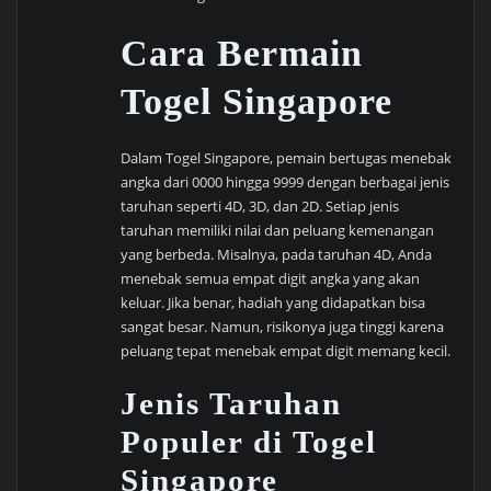
Cara Bermain
Togel Singapore
Dalam Togel Singapore, pemain bertugas menebak
angka dari 0000 hingga 9999 dengan berbagai jenis
taruhan seperti 4D, 3D, dan 2D. Setiap jenis
taruhan memiliki nilai dan peluang kemenangan
yang berbeda. Misalnya, pada taruhan 4D, Anda
menebak semua empat digit angka yang akan
keluar. Jika benar, hadiah yang didapatkan bisa
sangat besar. Namun, risikonya juga tinggi karena
peluang tepat menebak empat digit memang kecil.
Jenis Taruhan
Populer di Togel
Singapore