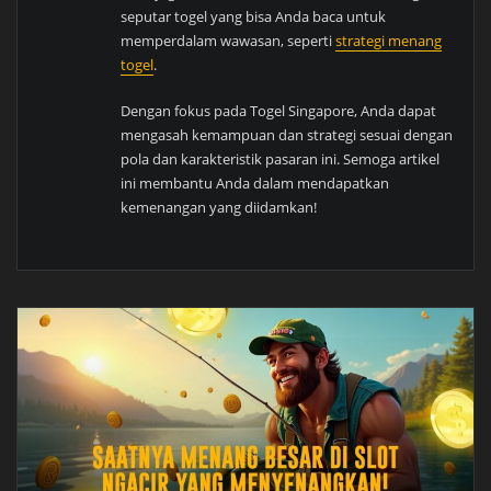
seputar togel yang bisa Anda baca untuk
memperdalam wawasan, seperti
strategi menang
togel
.
Dengan fokus pada Togel Singapore, Anda dapat
mengasah kemampuan dan strategi sesuai dengan
pola dan karakteristik pasaran ini. Semoga artikel
ini membantu Anda dalam mendapatkan
kemenangan yang diidamkan!