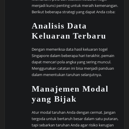
menjadi kunci penting untuk meraih kemenangan.
Berikut beberapa strategi yang dapat Anda coba:
Analisis Data
Keluaran Terbaru
Dengan memeriksa data hasil keluaran togel
Singapore dalam beberapa hari terakhir, pemain
dapat mencari pola angka yang sering muncul.
Menggunakan catatan ini bisa menjadi panduan
dalam menentukan taruhan selanjutnya.
Manajemen Modal
yang Bijak
Atur modal taruhan Anda dengan cermat. Jangan
tergoda untuk bertaruh besar dalam satu putaran,
tapi sebarkan taruhan Anda agar risiko kerugian