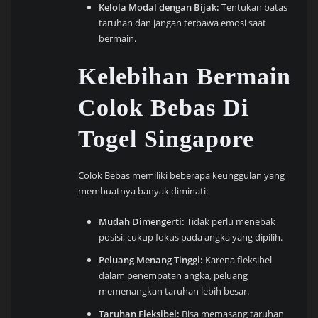
Kelola Modal dengan Bijak:
Tentukan batas
taruhan dan jangan terbawa emosi saat
bermain.
Kelebihan Bermain
Colok Bebas Di
Togel Singapore
Colok Bebas memiliki beberapa keunggulan yang
membuatnya banyak diminati:
Mudah Dimengerti:
Tidak perlu menebak
posisi, cukup fokus pada angka yang dipilih.
Peluang Menang Tinggi:
Karena fleksibel
dalam penempatan angka, peluang
memenangkan taruhan lebih besar.
Taruhan Fleksibel:
Bisa memasang taruhan