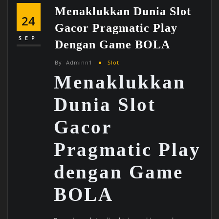
Menaklukkan Dunia Slot
24
Gacor Pragmatic Play
SEP
Dengan Game BOLA
By
Adminn1
Slot
Menaklukkan
Dunia Slot
Gacor
Pragmatic Play
dengan Game
BOLA