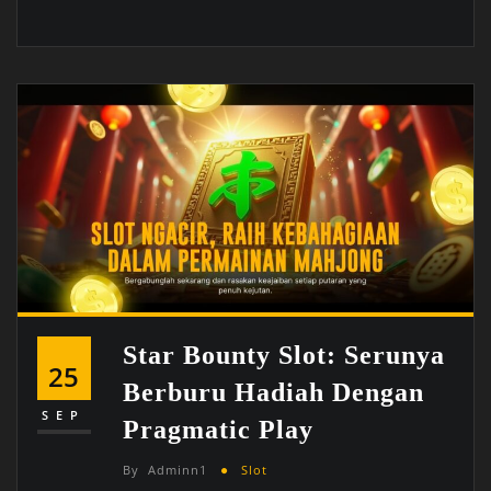
Star Bounty Slot: Serunya
25
Berburu Hadiah Dengan
SEP
Pragmatic Play
By
Adminn1
Slot