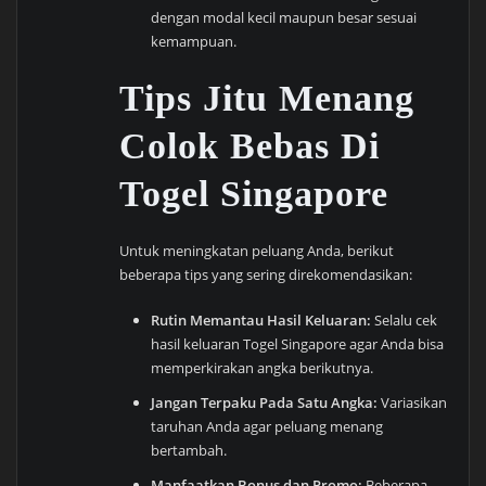
dengan modal kecil maupun besar sesuai
kemampuan.
Tips Jitu Menang
Colok Bebas Di
Togel Singapore
Untuk meningkatan peluang Anda, berikut
beberapa tips yang sering direkomendasikan:
Rutin Memantau Hasil Keluaran:
Selalu cek
hasil keluaran Togel Singapore agar Anda bisa
memperkirakan angka berikutnya.
Jangan Terpaku Pada Satu Angka:
Variasikan
taruhan Anda agar peluang menang
bertambah.
Manfaatkan Bonus dan Promo:
Beberapa