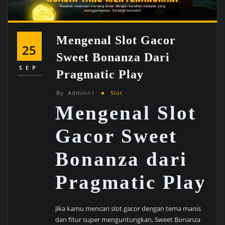
Mengenal Slot Gacor
25
Sweet Bonanza Dari
SEP
Pragmatic Play
By
Adminn1
Slot
Mengenal Slot
Gacor Sweet
Bonanza dari
Pragmatic Play
Jika kamu mencari slot gacor dengan tema manis
dan fitur super menguntungkan, Sweet Bonanza