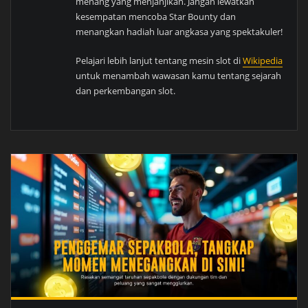
menang yang menjanjikan. Jangan lewatkan
kesempatan mencoba Star Bounty dan
menangkan hadiah luar angkasa yang spektakuler!
Pelajari lebih lanjut tentang mesin slot di
Wikipedia
untuk menambah wawasan kamu tentang sejarah
dan perkembangan slot.