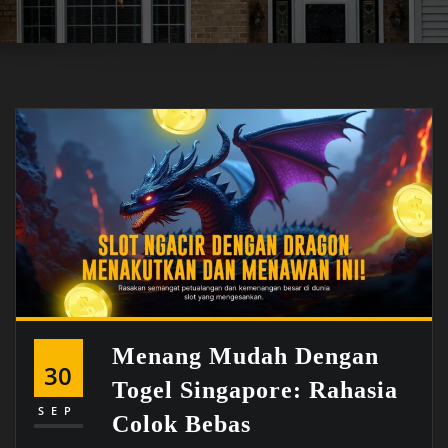
Menang Mudah Dengan
30
Togel Singapore: Rahasia
SEP
Colok Bebas