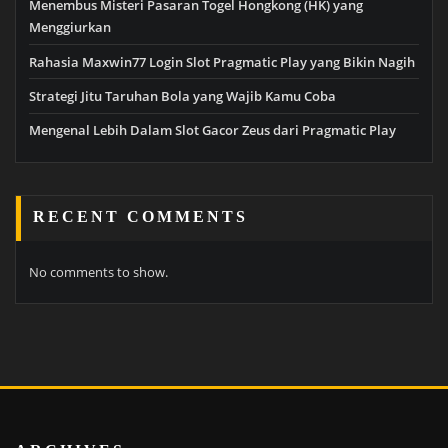
Menembus Misteri Pasaran Togel Hongkong (HK) yang
Menggiurkan
Rahasia Maxwin77 Login Slot Pragmatic Play yang Bikin Nagih
Strategi Jitu Taruhan Bola yang Wajib Kamu Coba
Mengenal Lebih Dalam Slot Gacor Zeus dari Pragmatic Play
RECENT COMMENTS
No comments to show.