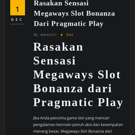
Rasakan Sensasi
1
Megaways Slot Bonanza
DEC
Dari Pragmatic Play
By
Adminn1
Slot
Rasakan
Sensasi
Megaways Slot
Bonanza dari
Pragmatic Play
Jika Anda pencinta game slot yang mencari
pengalaman bermain penuh aksi dan kesempatan
menang besar, Megaways Slot Bonanza dari