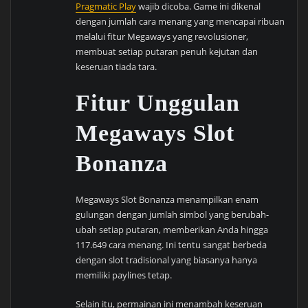
Pragmatic Play
wajib dicoba. Game ini dikenal
dengan jumlah cara menang yang mencapai ribuan
melalui fitur Megaways yang revolusioner,
membuat setiap putaran penuh kejutan dan
keseruan tiada tara.
Fitur Unggulan
Megaways Slot
Bonanza
Megaways Slot Bonanza menampilkan enam
gulungan dengan jumlah simbol yang berubah-
ubah setiap putaran, memberikan Anda hingga
117.649 cara menang. Ini tentu sangat berbeda
dengan slot tradisional yang biasanya hanya
memiliki paylines tetap.
Selain itu, permainan ini menambah keseruan