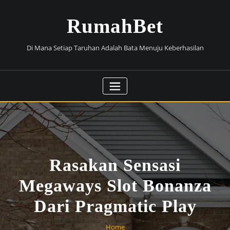
Skip
to
RumahBet
content
Di Mana Setiap Taruhan Adalah Bata Menuju Keberhasilan
Rasakan Sensasi
Megaways Slot Bonanza
Dari Pragmatic Play
Home