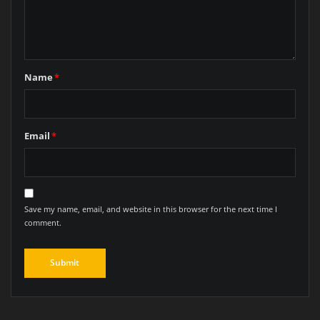
Name
*
Email
*
Save my name, email, and website in this browser for the next time I
comment.