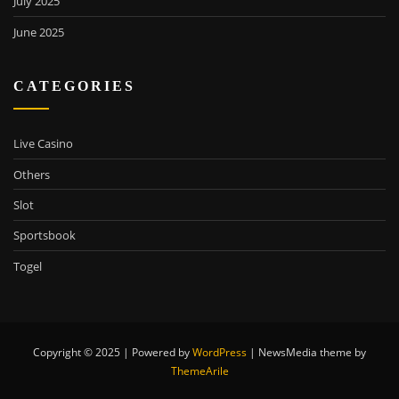
July 2025
June 2025
CATEGORIES
Live Casino
Others
Slot
Sportsbook
Togel
Copyright © 2025 | Powered by
WordPress
|
NewsMedia theme by
ThemeArile