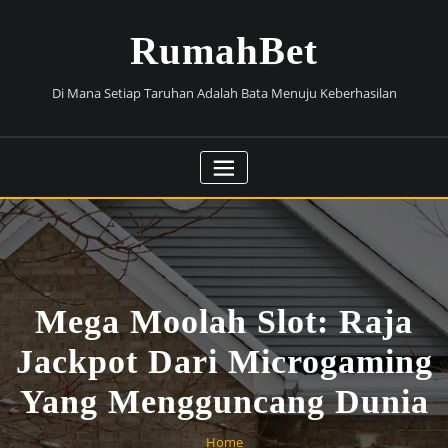
Skip
to
RumahBet
content
Di Mana Setiap Taruhan Adalah Bata Menuju Keberhasilan
Mega Moolah Slot: Raja
Jackpot Dari Microgaming
Yang Mengguncang Dunia
Home