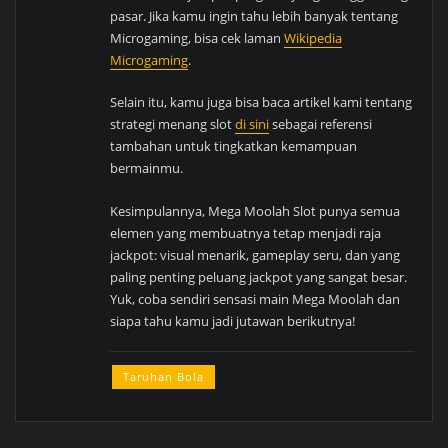
pasar. Jika kamu ingin tahu lebih banyak tentang
Microgaming, bisa cek laman
Wikipedia
Microgaming
.
Selain itu, kamu juga bisa baca artikel kami tentang
strategi menang slot
di sini
sebagai referensi
tambahan untuk tingkatkan kemampuan
bermainmu.
Kesimpulannya, Mega Moolah Slot punya semua
elemen yang membuatnya tetap menjadi raja
jackpot: visual menarik, gameplay seru, dan yang
paling penting peluang jackpot yang sangat besar.
Yuk, coba sendiri sensasi main Mega Moolah dan
siapa tahu kamu jadi jutawan berikutnya!
Taruhan Bola