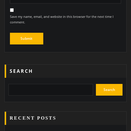
Save my name, email, and website in this browser for the next time I
comment.
SEARCH
Search
RECENT POSTS