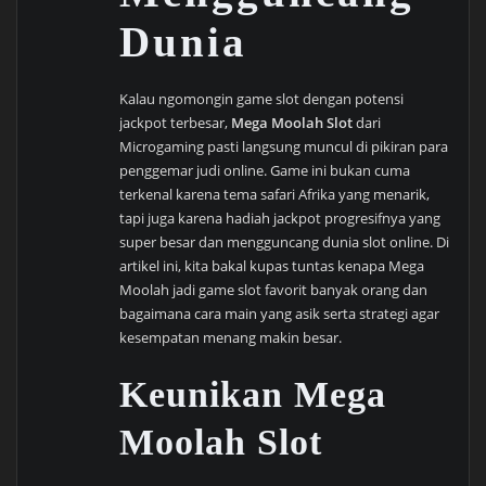
Dunia
Kalau ngomongin game slot dengan potensi
jackpot terbesar,
Mega Moolah Slot
dari
Microgaming pasti langsung muncul di pikiran para
penggemar judi online. Game ini bukan cuma
terkenal karena tema safari Afrika yang menarik,
tapi juga karena hadiah jackpot progresifnya yang
super besar dan mengguncang dunia slot online. Di
artikel ini, kita bakal kupas tuntas kenapa Mega
Moolah jadi game slot favorit banyak orang dan
bagaimana cara main yang asik serta strategi agar
kesempatan menang makin besar.
Keunikan Mega
Moolah Slot