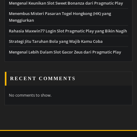
Mengenal Keunikan Slot Sweet Bonanza dari Pragmatic Play
Menembus Misteri Pasaran Togel Hongkong (HK) yang
Menggiurkan
Rahasia Maxwin77 Login Slot Pragmatic Play yang Bikin Nagih
Strategi Jitu Taruhan Bola yang Wajib Kamu Coba
Mengenal Lebih Dalam Slot Gacor Zeus dari Pragmatic Play
RECENT COMMENTS
No comments to show.