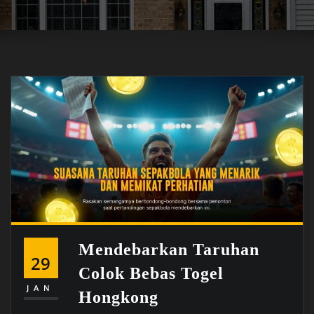
Mendebarkan Taruhan
29
Colok Bebas Togel
JAN
Hongkong