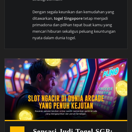
Dengan segala keunikan dan kemudahan yang
ditawarkan,
togel Singapore
tetap menjadi
primadona dan pilihan tepat buat kamu yang
mencari hiburan sekaligus peluang keuntungan
nyata dalam dunia togel.
Sensasi Judi Togel SGP: