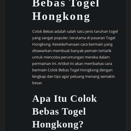
Bebas Togel
Hongkong
Colok Bebas adalah salah satu jenis taruhan togel
yang sangat populer, terutama di pasaran Togel
Hongkong. Kesederhanaan cara bermain yang
ditawarkan membuat banyak pemain tertarik
untuk mencoba peruntungan mereka dalam
permainan ini. Artikel ini akan membahas cara
bermain Colok Bebas Togel Hongkong dengan
lengkap dan tips agar peluang menang semakin
besar.
Apa Itu Colok
Bebas Togel
Hongkong?