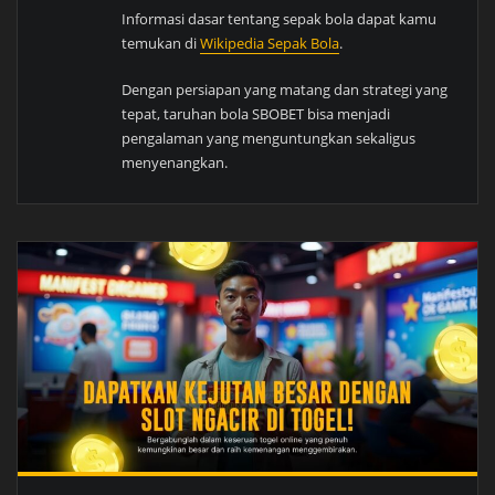
Informasi dasar tentang sepak bola dapat kamu
temukan di
Wikipedia Sepak Bola
.
Dengan persiapan yang matang dan strategi yang
tepat, taruhan bola SBOBET bisa menjadi
pengalaman yang menguntungkan sekaligus
menyenangkan.