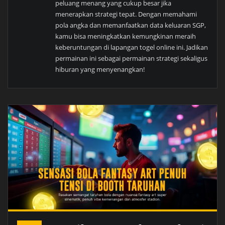
peluang menang yang cukup besar jika
menerapkan strategi tepat. Dengan memahami
pola angka dan memanfaatkan data keluaran SGP,
kamu bisa meningkatkan kemungkinan meraih
keberuntungan di lapangan togel online ini. Jadikan
permainan ini sebagai permainan strategi sekaligus
hiburan yang menyenangkan!