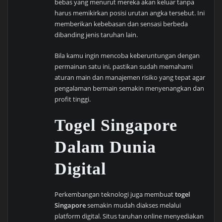
bebas yang menurut mereka akan keluar tanpa
harus memikirkan posisi urutan angka tersebut. Ini
memberikan kebebasan dan sensasi berbeda
dibanding jenis taruhan lain.
Bila kamu ingin mencoba keberuntungan dengan
permainan satu ini, pastikan sudah memahami
aturan main dan manajemen risiko yang tepat agar
pengalaman bermain semakin menyenangkan dan
profit tinggi.
Togel Singapore
Dalam Dunia
Digital
Perkembangan teknologi juga membuat
togel
Singapore
semakin mudah diakses melalui
platform digital. Situs taruhan online menyediakan