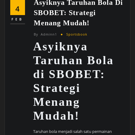
Asyiknya Taruhan Bola Di
4
SBOBET: Strategi
FEB
Menang Mudah!
By
Adminn1
Sportsbook
Asyiknya
Taruhan Bola
di SBOBET:
Strategi
Menang
Mudah!
Taruhan bola menjadi salah satu permainan