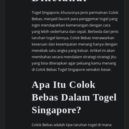
Togel Singapore, khususnya jenis permainan Colok
Bebas, menjadi favorit para penggemar togel yang
ingin mendapatkan kemenangan dengan cara
yang lebih sederhana dan cepat. Berbeda dari jenis
taruhan togel lainnya, Colok Bebas menawarkan
keseruan dan kesempatan menang hanya dengan
menebak satu angka yang keluar. Artikel ini akan
membahas secara mendalam strategi-strategi jitu
yang bisa diterapkan agar peluang kamu menang
di Colok Bebas Togel Singapore semakin besar.
Apa Itu Colok
Bebas Dalam Togel
Singapore?
Colok Bebas adalah tipe taruhan togel di mana