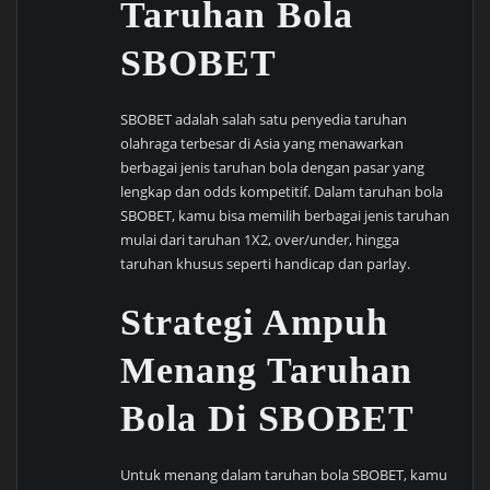
Taruhan Bola
SBOBET
SBOBET adalah salah satu penyedia taruhan
olahraga terbesar di Asia yang menawarkan
berbagai jenis taruhan bola dengan pasar yang
lengkap dan odds kompetitif. Dalam taruhan bola
SBOBET, kamu bisa memilih berbagai jenis taruhan
mulai dari taruhan 1X2, over/under, hingga
taruhan khusus seperti handicap dan parlay.
Strategi Ampuh
Menang Taruhan
Bola Di SBOBET
Untuk menang dalam taruhan bola SBOBET, kamu