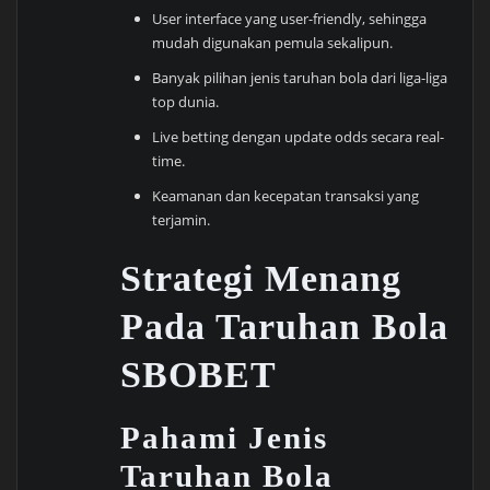
User interface yang user-friendly, sehingga
mudah digunakan pemula sekalipun.
Banyak pilihan jenis taruhan bola dari liga-liga
top dunia.
Live betting dengan update odds secara real-
time.
Keamanan dan kecepatan transaksi yang
terjamin.
Strategi Menang
Pada Taruhan Bola
SBOBET
Pahami Jenis
Taruhan Bola