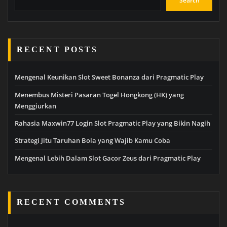
Search
RECENT POSTS
Mengenal Keunikan Slot Sweet Bonanza dari Pragmatic Play
Menembus Misteri Pasaran Togel Hongkong (HK) yang
Menggiurkan
Rahasia Maxwin77 Login Slot Pragmatic Play yang Bikin Nagih
Strategi Jitu Taruhan Bola yang Wajib Kamu Coba
Mengenal Lebih Dalam Slot Gacor Zeus dari Pragmatic Play
RECENT COMMENTS