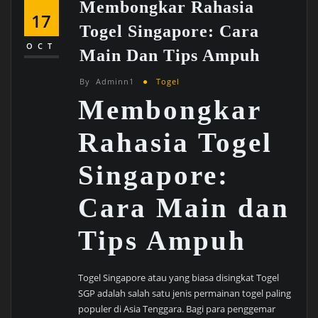
Membongkar Rahasia
17
Togel Singapore: Cara
OCT
Main Dan Tips Ampuh
By
Adminn1
Togel
Membongkar
Rahasia Togel
Singapore:
Cara Main dan
Tips Ampuh
Togel Singapore atau yang biasa disingkat Togel
SGP adalah salah satu jenis permainan togel paling
populer di Asia Tenggara. Bagi para penggemar