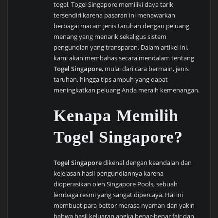
togel, Togel Singapore memiliki daya tarik
tersendiri karena pasaran ini menawarkan
berbagai macam jenis taruhan dengan peluang
menang yang menarik sekaligus sistem
pengundian yang transparan. Dalam artikel ini,
kami akan membahas secara mendalam tentang
Togel Singapore
, mulai dari cara bermain, jenis
taruhan, hingga tips ampuh yang dapat
meningkatkan peluang Anda meraih kemenangan.
Kenapa Memilih
Togel Singapore?
Togel Singapore
dikenal dengan keandalan dan
kejelasan hasil pengundiannya karena
dioperasikan oleh Singapore Pools, sebuah
lembaga resmi yang sangat dipercaya. Hal ini
membuat para bettor merasa nyaman dan yakin
bahwa hasil keluaran angka benar-benar fair dan