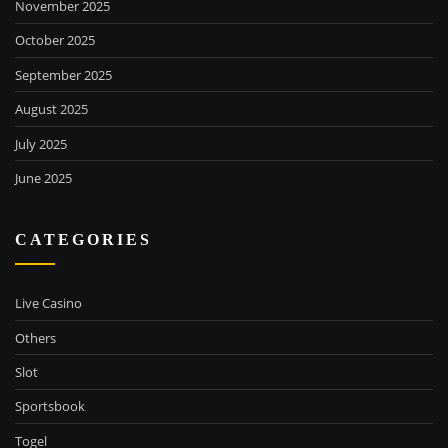
November 2025
October 2025
September 2025
August 2025
July 2025
June 2025
CATEGORIES
Live Casino
Others
Slot
Sportsbook
Togel