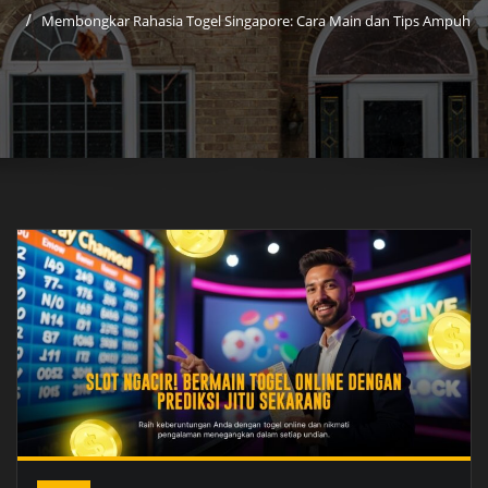
Membongkar Rahasia Togel Singapore: Cara Main dan Tips Ampuh