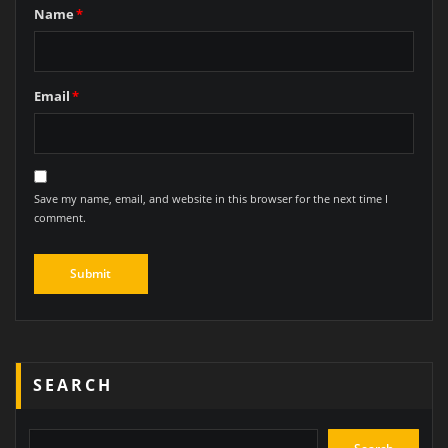
Name
*
Email
*
Save my name, email, and website in this browser for the next time I
comment.
SEARCH