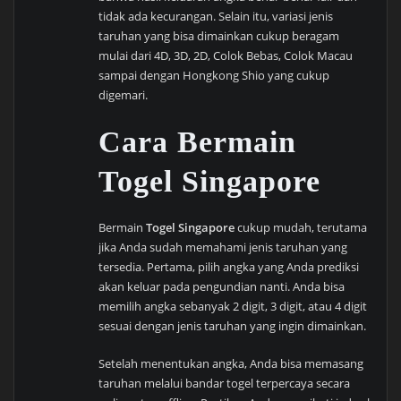
tidak ada kecurangan. Selain itu, variasi jenis
taruhan yang bisa dimainkan cukup beragam
mulai dari 4D, 3D, 2D, Colok Bebas, Colok Macau
sampai dengan Hongkong Shio yang cukup
digemari.
Cara Bermain
Togel Singapore
Bermain
Togel Singapore
cukup mudah, terutama
jika Anda sudah memahami jenis taruhan yang
tersedia. Pertama, pilih angka yang Anda prediksi
akan keluar pada pengundian nanti. Anda bisa
memilih angka sebanyak 2 digit, 3 digit, atau 4 digit
sesuai dengan jenis taruhan yang ingin dimainkan.
Setelah menentukan angka, Anda bisa memasang
taruhan melalui bandar togel terpercaya secara