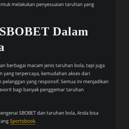
untuk melakukan penyesuaian taruhan yang
 SBOBET Dalam
a
 berbagai macam jenis taruhan bola, tapi juga
n yang terpercaya, kemudahan akses dari
n pelanggan yang responsif. Semua ini menjadikan
avorit bagi banyak penggemar taruhan
mengenai SBOBET dan taruhan bola, Anda bisa
tang
Sportsbook
.