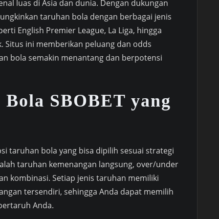
enal luas di Asia dan dunia. Dengan dukungan
ungkinkan taruhan bola dengan berbagai jenis
perti English Premier League, La Liga, hingga
k. Situs ini memberikan peluang dan odds
an bola semakin menantang dan berpotensi
n Bola SBOBET yang
taruhan bola yang bisa dipilih sesuai strategi
dalah taruhan kemenangan langsung, over/under
an kombinasi. Setiap jenis taruhan memiliki
angan tersendiri, sehingga Anda dapat memilih
bertaruh Anda.