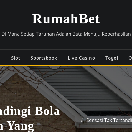
RumahBet
Di Mana Setiap Taruhan Adalah Bata Menuju Keberhasilan
e
Slot
Sportsbook
Live Casino
Togel
O
ndingi Bola
Sensasi Tak Tertan
n Yang