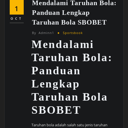
Mendalami Taruhan Bola:
1
Panduan Lengkap
OCT
Taruhan Bola SBOBET
By
Adminn1
Sportsbook
Mendalami
Taruhan Bola:
Panduan
Lengkap
Taruhan Bola
SBOBET
Taruhan bola adalah salah satu jenis taruhan