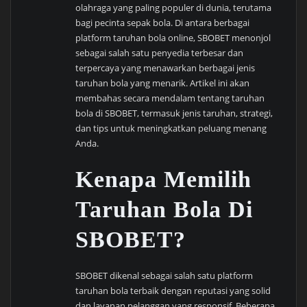
olahraga yang paling populer di dunia, terutama
bagi pecinta sepak bola. Di antara berbagai
platform taruhan bola online, SBOBET menonjol
sebagai salah satu penyedia terbesar dan
terpercaya yang menawarkan berbagai jenis
taruhan bola yang menarik. Artikel ini akan
membahas secara mendalam tentang taruhan
bola di SBOBET, termasuk jenis taruhan, strategi,
dan tips untuk meningkatkan peluang menang
Anda.
Kenapa Memilih
Taruhan Bola Di
SBOBET?
SBOBET dikenal sebagai salah satu platform
taruhan bola terbaik dengan reputasi yang solid
dan layanan pelanggan yang responsif. Beberapa