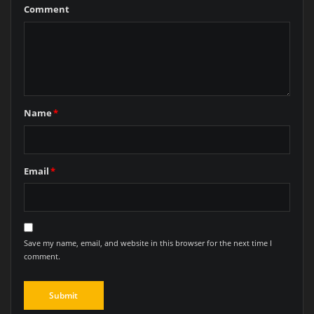
Comment
Name
*
Email
*
Save my name, email, and website in this browser for the next time I
comment.