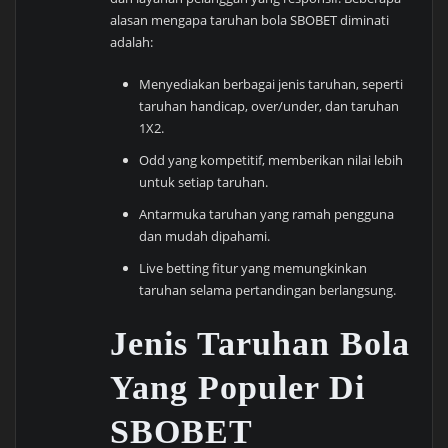
alasan mengapa taruhan bola SBOBET diminati
adalah:
Menyediakan berbagai jenis taruhan, seperti
taruhan handicap, over/under, dan taruhan
1X2.
Odd yang kompetitif, memberikan nilai lebih
untuk setiap taruhan.
Antarmuka taruhan yang ramah pengguna
dan mudah dipahami.
Live betting fitur yang memungkinkan
taruhan selama pertandingan berlangsung.
Jenis Taruhan Bola
Yang Populer Di
SBOBET