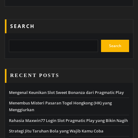
SEARCH
Search
RECENT POSTS
Mengenal Keunikan Slot Sweet Bonanza dari Pragmatic Play
Menembus Misteri Pasaran Togel Hongkong (HK) yang
Menggiurkan
Rahasia Maxwin77 Login Slot Pragmatic Play yang Bikin Nagih
Strategi Jitu Taruhan Bola yang Wajib Kamu Coba