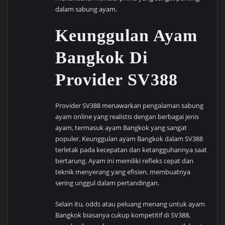
dalam sabung ayam.
Keunggulan Ayam
Bangkok Di
Provider SV388
Provider SV388 menawarkan pengalaman sabung
ayam online yang realistis dengan berbagai jenis
ayam, termasuk ayam Bangkok yang sangat
populer. Keunggulan ayam Bangkok dalam SV388
terletak pada kecepatan dan ketangguhannya saat
bertarung. Ayam ini memiliki refleks cepat dan
teknik menyerang yang efisien, membuatnya
sering unggul dalam pertandingan.
Selain itu, odds atau peluang menang untuk ayam
Bangkok biasanya cukup kompetitif di SV388,