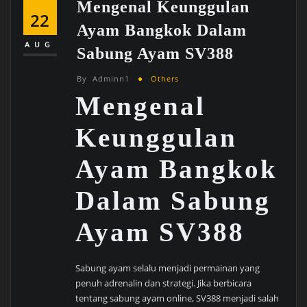
Mengenal Keunggulan
22
Ayam Bangkok Dalam
AUG
Sabung Ayam SV388
By
Adminn1
Others
Mengenal
Keunggulan
Ayam Bangkok
Dalam Sabung
Ayam SV388
Sabung ayam selalu menjadi permainan yang
penuh adrenalin dan strategi. Jika berbicara
tentang sabung ayam online, SV388 menjadi salah