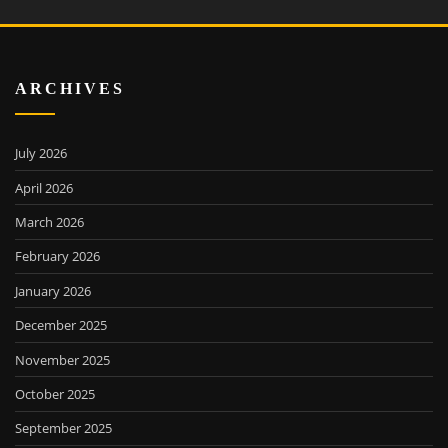
ARCHIVES
July 2026
April 2026
March 2026
February 2026
January 2026
December 2025
November 2025
October 2025
September 2025