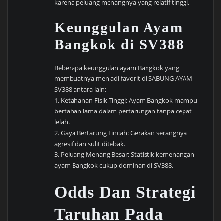
karena peluang menangnya yang relatif tinggi.
Keunggulan Ayam
Bangkok di SV388
Beberapa keunggulan ayam Bangkok yang
membuatnya menjadi favorit di SABUNG AYAM
SV388 antara lain:
1. Ketahanan Fisik Tinggi: Ayam Bangkok mampu
bertahan lama dalam pertarungan tanpa cepat
lelah.
2. Gaya Bertarung Lincah: Gerakan serangnya
agresif dan sulit ditebak.
3. Peluang Menang Besar: Statistik kemenangan
ayam Bangkok cukup dominan di SV388.
Odds Dan Strategi
Taruhan Pada