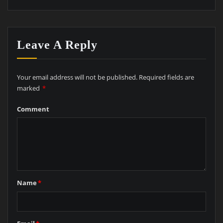
Leave A Reply
Your email address will not be published.
Required fields are
marked
*
Comment
Name
*