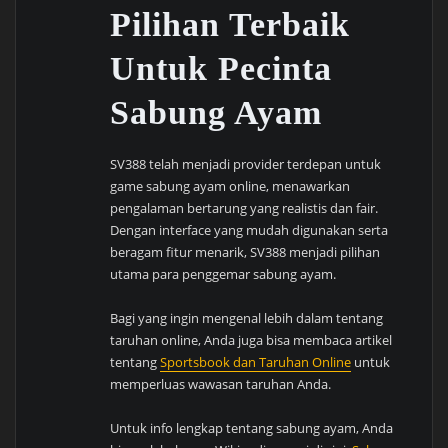
Pilihan Terbaik
Untuk Pecinta
Sabung Ayam
SV388 telah menjadi provider terdepan untuk
game sabung ayam online, menawarkan
pengalaman bertarung yang realistis dan fair.
Dengan interface yang mudah digunakan serta
beragam fitur menarik, SV388 menjadi pilihan
utama para penggemar sabung ayam.
Bagi yang ingin mengenal lebih dalam tentang
taruhan online, Anda juga bisa membaca artikel
tentang
Sportsbook dan Taruhan Online
untuk
memperluas wawasan taruhan Anda.
Untuk info lengkap tentang sabung ayam, Anda