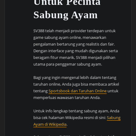
Untuk Pecinta
Sabung Ayam
SV388 telah menjadi provider terdepan untuk
game sabung ayam online, menawarkan
pengalaman bertarung yang realistis dan fair.
Dengan interface yang mudah digunakan serta
beragam fitur menarik, SV388 menjadi pilihan
utama para penggemar sabung ayam.
Bagi yang ingin mengenal lebih dalam tentang
taruhan online, Anda juga bisa membaca artikel
tentang
Sportsbook dan Taruhan Online
untuk
memperluas wawasan taruhan Anda.
Untuk info lengkap tentang sabung ayam, Anda
bisa cek halaman Wikipedia resmi di sini:
Sabung
Ayam di Wikipedia
.