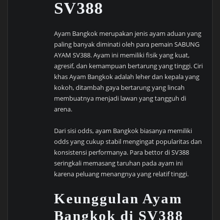
SV388
Ayam Bangkok merupakan jenis ayam aduan yang
paling banyak diminati oleh para pemain SABUNG
AYAM SV388. Ayam ini memiliki fisik yang kuat,
agresif, dan kemampuan bertarung yang tinggi. Ciri
khas Ayam Bangkok adalah leher dan kepala yang
kokoh, ditambah gaya bertarung yang lincah
membuatnya menjadi lawan yang tangguh di
arena.
Dari sisi odds, ayam Bangkok biasanya memiliki
odds yang cukup stabil mengingat popularitas dan
konsistensi performanya. Para bettor di SV388
seringkali memasang taruhan pada ayam ini
karena peluang menangnya yang relatif tinggi.
Keunggulan Ayam
Bangkok di SV388