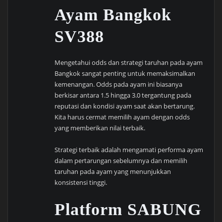
Ayam Bangkok
SV388
Mengetahui odds dan strategi taruhan pada ayam
Bangkok sangat penting untuk memaksimalkan
kemenangan. Odds pada ayam ini biasanya
berkisar antara 1.5 hingga 3.0 tergantung pada
reputasi dan kondisi ayam saat akan bertarung.
Kita harus cermat memilih ayam dengan odds
yang memberikan nilai terbaik.
Strategi terbaik adalah mengamati performa ayam
dalam pertarungan sebelumnya dan memilih
taruhan pada ayam yang menunjukkan
konsistensi tinggi.
Platform SABUNG