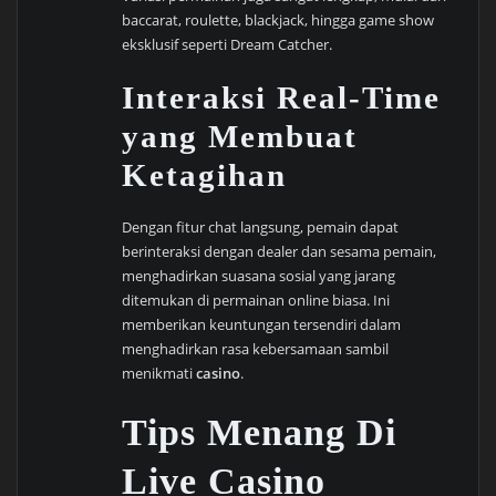
baccarat, roulette, blackjack, hingga game show
eksklusif seperti Dream Catcher.
Interaksi Real-Time
yang Membuat
Ketagihan
Dengan fitur chat langsung, pemain dapat
berinteraksi dengan dealer dan sesama pemain,
menghadirkan suasana sosial yang jarang
ditemukan di permainan online biasa. Ini
memberikan keuntungan tersendiri dalam
menghadirkan rasa kebersamaan sambil
menikmati
casino
.
Tips Menang Di
Live Casino