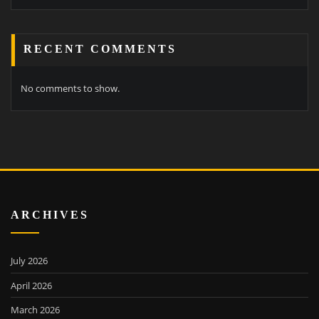
RECENT COMMENTS
No comments to show.
ARCHIVES
July 2026
April 2026
March 2026